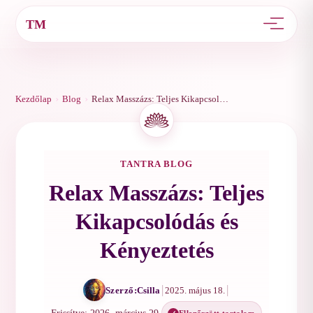
TM
›
›
Kezdőlap
Blog
Relax Masszázs: Teljes Kikapcsolódás és Kényeztetés
TANTRA BLOG
Relax Masszázs: Teljes
Kikapcsolódás és
Kényeztetés
|
|
Szerző:
Csilla
2025. május 18.