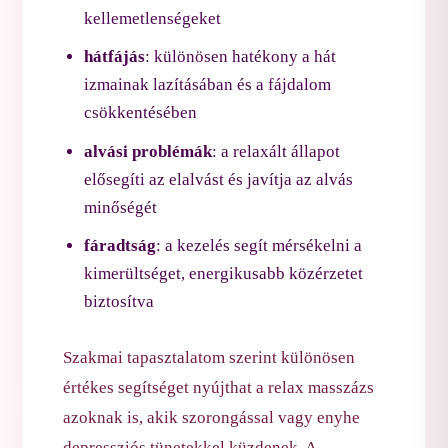
kellemetlenségeket
hátfájás
: különösen hatékony a hát
izmainak lazításában és a fájdalom
csökkentésében
alvási problémák
: a relaxált állapot
elősegíti az elalvást és javítja az alvás
minőségét
fáradtság
: a kezelés segít mérsékelni a
kimerültséget, energikusabb közérzetet
biztosítva
Szakmai tapasztalatom szerint különösen
értékes segítséget nyújthat a relax masszázs
azoknak is, akik szorongással vagy enyhe
depressziós tünetekkel küzdenek. A