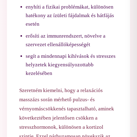
enyhíti a fizikai problémákat, különösen
hatékony az ízületi fájdalmak és hátfájás
esetén
erősíti az immunrendszert, növelve a
szervezet ellenállóképességét
segít a mindennapi kihívások és stresszes
helyzetek kiegyensúlyozottabb
kezelésében
Szeretném kiemelni, hogy a relaxációs
masszázs során mérhető pulzus- és
vérnyomáscsökkenés tapasztalható, aminek
következtében jelentősen csökken a
stresszhormonok, különösen a kortizol
szintje. Ezzel párhuzamosan növekszik az