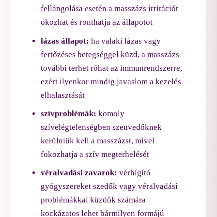
fellángolása esetén a masszázs irritációt
okozhat és ronthatja az állapotot
lázas állapot:
ha valaki lázas vagy
fertőzéses betegséggel küzd, a masszázs
további terhet róhat az immunrendszerre,
ezért ilyenkor mindig javaslom a kezelés
elhalasztását
szívproblémák:
komoly
szívelégtelenségben szenvedőknek
kerülniük kell a masszázst, mivel
fokozhatja a szív megterhelését
véralvadási zavarok:
vérhígító
gyógyszereket szedők vagy véralvadási
problémákkal küzdők számára
kockázatos lehet bármilyen formájú