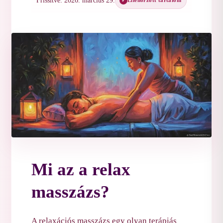
Frissítve: 2026. március 29.
Ellenőrzött tartalom
✓
Relax Masszázs: Teljes Kikapcsolódás és Kényeztetés
Mi az a relax
masszázs?
A
relaxációs masszázs
egy olyan terápiás