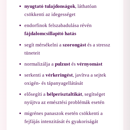
nyugtató tulajdonságok
, láthatóan
csökkenti az idegességet
endorfinok felszabadulása révén
fájdalomcsillapító hatás
segít mérsékelni a
szorongást
és a stressz
tüneteit
normalizálja a
pulzust
és
vérnyomást
serkenti a
vérkeringést
, javítva a sejtek
oxigén- és tápanyagellátását
elősegíti a
bélperisztaltikát
, segítséget
nyújtva az emésztési problémák esetén
migrénes panaszok esetén csökkenti a
fejfájás intenzitását és gyakoriságát