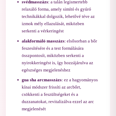
svédmasszázs
: a talán legismertebb
relaxáló forma, amely simító és gyúró
technikákkal dolgozik, lehetővé téve az
izmok mély ellazulását, miközben
serkenti a vérkeringést
alakformáló masszázs
: elsősorban a bőr
feszesítésére és a test formálására
összpontosít, miközben serkenti a
nyirokkeringést is, így hozzájárulva az
egészséges megjelenéshez
gua sha arcmasszázs
: ez a hagyományos
kínai módszer frissíti az arcbőrt,
csökkenti a feszültségeket és a
duzzanatokat, revitalizálva ezzel az arc
megjelenését