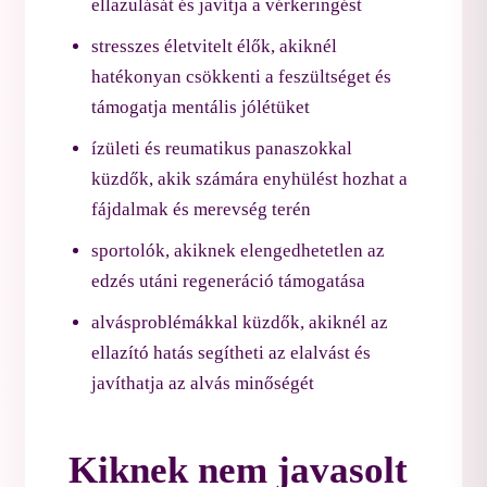
ellazulását és javítja a vérkeringést
stresszes életvitelt élők, akiknél
hatékonyan csökkenti a feszültséget és
támogatja mentális jólétüket
ízületi és reumatikus panaszokkal
küzdők, akik számára enyhülést hozhat a
fájdalmak és merevség terén
sportolók, akiknek elengedhetetlen az
edzés utáni regeneráció támogatása
alvásproblémákkal küzdők, akiknél az
ellazító hatás segítheti az elalvást és
javíthatja az alvás minőségét
Kiknek nem javasolt