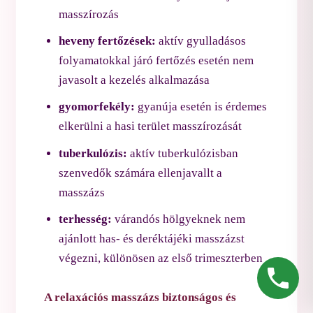
masszírozás
heveny fertőzések:
aktív gyulladásos
folyamatokkal járó fertőzés esetén nem
javasolt a kezelés alkalmazása
gyomorfekély:
gyanúja esetén is érdemes
elkerülni a hasi terület masszírozását
tuberkulózis:
aktív tuberkulózisban
szenvedők számára ellenjavallt a
masszázs
terhesség:
várandós hölgyeknek nem
ajánlott has- és deréktájéki masszázst
végezni, különösen az első trimeszterben
A relaxációs masszázs biztonságos és