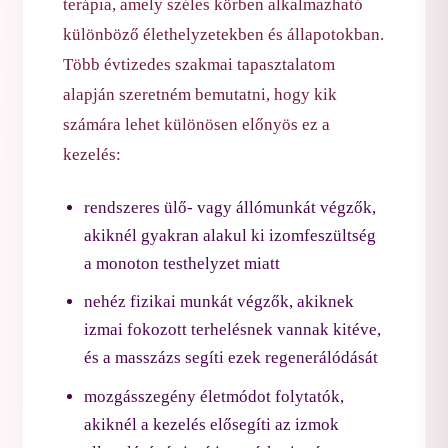
terápia, amely széles körben alkalmazható
különböző élethelyzetekben és állapotokban.
Több évtizedes szakmai tapasztalatom
alapján szeretném bemutatni, hogy kik
számára lehet különösen előnyös ez a
kezelés:
rendszeres ülő- vagy állómunkát végzők,
akiknél gyakran alakul ki izomfeszültség
a monoton testhelyzet miatt
nehéz fizikai munkát végzők, akiknek
izmai fokozott terhelésnek vannak kitéve,
és a masszázs segíti ezek regenerálódását
mozgásszegény életmódot folytatók,
akiknél a kezelés elősegíti az izmok